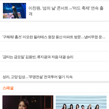
이찬원, '섬의 날' 콘서트→'머드 축제' 연속 출
격
'구해줘! 홈즈' 이모란 필라테스 원장 용산 아파트 방문…냄비뚜껑 운동법 소개
'금타는 금요일' 김용빈, 류지광과 저음 대결 승리
성리, 고양 입성…'무명전설' 전국투어 열기 지속
스페셜