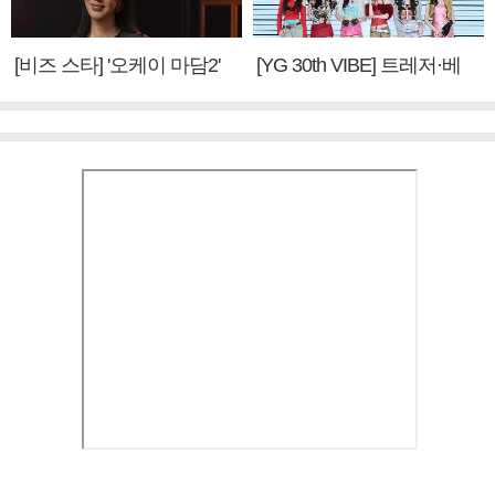
[비즈 스타] '오케이 마담2'
[YG 30th VIBE] 트레저·베
엄정화 "6년 만의 속편 제
이비몬스터, YG DNA 계승
작, 하늘의 뜻"(인터뷰)
③