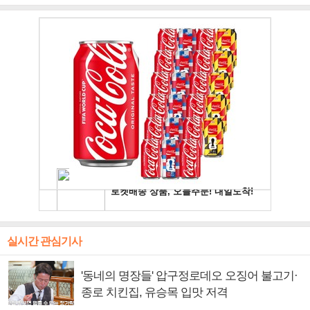
주얼 킹'의 열창
빛나는 독보적 아우라
독보적 카리스마
실시간 관심기사
'동네의 명장들' 압구정로데오 오징어 불고기·
종로 치킨집, 유승목 입맛 저격