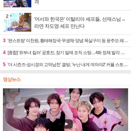
격
2
'어서와 한국은' 이탈리아 셰프들, 선재스님→
라연 차도영 셰프 만난다
3
'편스토랑' 이찬원, 황태해장국·무생채·양념 목살구이 등 윤주모 레시피 섭렵
4
[종합] '유부녀 킬러' 공효진, 장기 밀매 조직 소탕…4화 정체 발각 위기 예고
5
'더 시즌즈-성시경의 고막남친' 결방, '누난 내게 여자야2' 커플 스토리 편성
영상뉴스