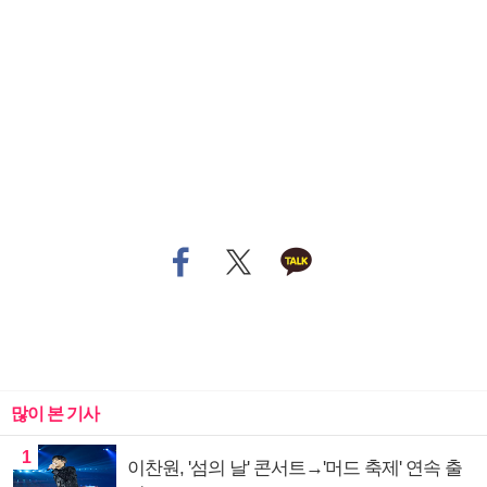
많이 본 기사
1
이찬원, '섬의 날' 콘서트→'머드 축제' 연속 출