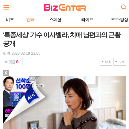
본
문
바
비즈
엔터
스페셜
라이프
포토·영상
로
가
기
'특종세상' 가수 이사벨라, 치매 남편과의 근황
공개
입력 2026-02-19 21:05
0
댓글
작게
크게
X