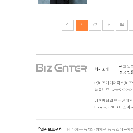
01
02
03
04
광고 및 
회사소개
정정·반
㈜비즈미디어웍스(비즈엔터) ㅣ
등록번호 : 서울아02868 
비즈엔터의 모든 콘텐츠(기
Copyright 2013. 비즈미
「열린보도원칙」
당 매체는 독자와 취재원 등 뉴스이용자의