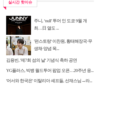
실시간 핫이슈
주니, ‘null’ 투어 인 도쿄 9월 개
최…日 열도 ...
'편스토랑' 이찬원, 황태해장국·무
생채·양념 목...
김용빈, '제7회 섬의 날' 기념식 축하 공연
YG플러스, 빅뱅 월드투어 팝업 오픈…20주년 응...
'어서와 한국은' 이탈리아 셰프들, 선재스님→라...