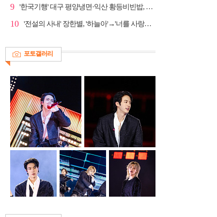
9
'한국기행' 대구 평양냉면·익산 황등비빈밥, 백년 식당...
10
'전설의 사내' 장한별, '하늘아'→'너를 사랑하고도' 명...
포토갤러리