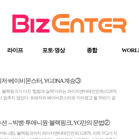
라이프
포토·영상
종합
WORL
] 트레저·베이비몬스터, YG DNA 계승③
1·블랙핑크가 다진 '힙합과 실력'이라는 와이지엔터테인먼트(122870,
기서 멈추지 않았다. 트레저와 베이비몬스터로 이어졌고 올 하반기 공
BE] 지누션→빅뱅·투애니원·블랙핑크, YG만의 문법②
투애니원), 블랙핑크까지 와이지엔터테인먼트(122870, 이하 YG)가 지