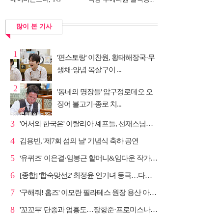
DNA...
많이 본 기사
1
'편스토랑' 이찬원, 황태해장국·무
생채·양념 목살구이 ...
2
'동네의 명장들' 압구정로데오 오
징어 불고기·종로 치...
3
'어서와 한국은' 이탈리아 셰프들, 선재스님→라연 차도...
4
김용빈, '제7회 섬의 날' 기념식 축하 공연
5
'유퀴즈' 이은결·임봉근 할머니&임다운 작가·이승철, '...
6
[종합] '합숙맞선2' 최정윤 인기녀 등극…다음주 마지막...
7
'구해줘! 홈즈' 이모란 필라테스 원장 용산 아파트 방...
8
'꼬꼬무' 단종과 엄흥도…장항준·프로미스나인 이채영·...