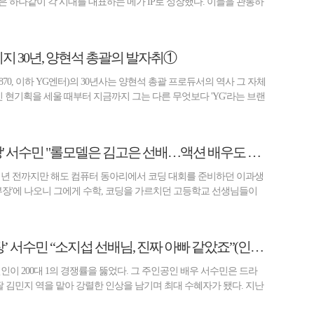
은 하나같이 각 시대를 대표하는 메가 IP로 성장했다. 이들을 관통하
E] 와이지 30년, 양현석 총괄의 발자취①
70, 이하 YG엔터)의 30년사는 양현석 총괄 프로듀서의 역사 그 자체
 전신 현기획을 세울 때부터 지금까지 그는 다른 무엇보다 'YG'라는 브랜
[비즈 스타] '김부장' 서수민 "롤모델은 김고은 선배…액션 배우도 꿈꿔"(인터뷰②)
 년 전까지만 해도 컴퓨터 동아리에서 코딩 대회를 준비하던 이과생
김부장'에 나오니 그에게 수학, 코딩을 가르치던 고등학교 선생님들이
[비즈 스타] ‘김부장’ 서수민 “소지섭 선배님, 진짜 아빠 같았죠”(인터뷰①)
인이 200대 1의 경쟁률을 뚫었다. 그 주인공인 배우 서수민은 드라
 딸 김민지 역을 맡아 강렬한 인상을 남기며 최대 수혜자가 됐다. 지난