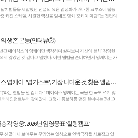
기 납치범들을 제압했던 전설의 요원 엄정화가 거대한 크루즈에 탑승
층 커진 스케일, 시원한 액션을 앞세운 영화 '오케이 마담2'는 전편의
이의 생존 본능(인터뷰②)
1년간 데이식스의 영케이만 생각하며 살다보니 자신의 '본체' 강영현
쓰지 않았던 것 같다고 말했다. 이번 앨범을 준비하면서 영케이는 가
[비즈 스타] 데이식스 영케이 "'영기스트', 가장 나다운 것 찾은 앨범"(인터뷰①)
스트)'라는 앨범을 낼 겁니다." 데이식스 영케이는 곡을 한 곡도 쓰지 않
엔터테인먼트부터 찾아갔다. 그렇게 통보하듯 던진 한마디는 2년 10
총각 영웅', 2026년 임영웅표 '힐링캠프'
원주 산골에서 보여주는 꾸밈없는 일상으로 안방극장을 사로잡고 있