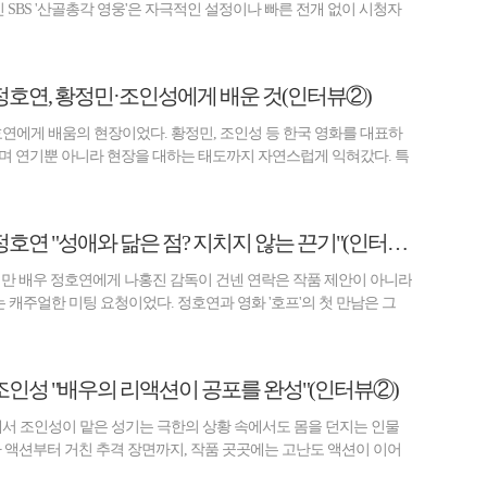
인 SBS '산골총각 영웅'은 자극적인 설정이나 빠른 전개 없이 시청자
' 정호연, 황정민·조인성에게 배운 것(인터뷰②)
호연에게 배움의 현장이었다. 황정민, 조인성 등 한국 영화를 대표하
며 연기뿐 아니라 현장을 대하는 태도까지 자연스럽게 익혀갔다. 특
[비즈 스타] '호프' 정호연 "성애와 닮은 점? 지치지 않는 끈기"(인터뷰①)
지만 배우 정호연에게 나홍진 감독이 건넨 연락은 작품 제안이 아니라
 캐주얼한 미팅 요청이었다. 정호연과 영화 '호프'의 첫 만남은 그
' 조인성 "배우의 리액션이 공포를 완성"(인터뷰②)
'에서 조인성이 맡은 성기는 극한의 상황 속에서도 몸을 던지는 인물
마 액션부터 거친 추격 장면까지, 작품 곳곳에는 고난도 액션이 이어