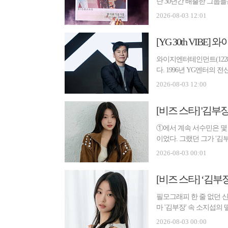
난 30년간 배출한 그룹들
는 ...
2026-08-03 12:01
[YG 30th VIB
와이지엔터테인먼트(1228
다. 1996년 YG엔터의
드 ...
2026-08-03 12:00
①에서 계속 서수민은 몇
이었다. 그랬던 그가 '
가장 ...
2026-08-03 00:01
필모그래피 한 줄 없던 신
마 '김부장' 속 소지섭의
달...
2026-08-03 00:00