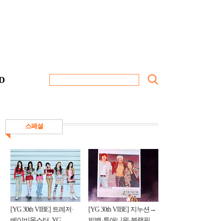
D
스페셜
[YG 30th VIBE] 트레저·
[YG 30th VIBE] 지누션→
베이비몬스터, YG
빅뱅·투애니원·블랙핑...