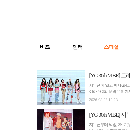
검색 바로가기
주메뉴 바로가기
주요 기사 바로가기
비즈
엔터
스페셜
[YG 30th VIBE
지누션이 열고 빅뱅·2NE
이하 YG)의 문법은 여
개되...
2026-08-03 12:03
[YG 30th VI
지누션부터 빅뱅, 2NE1(