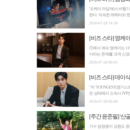
'오케이 마담'에서 비행
한다. 익숙한 캐릭터와 한
...
2026-07-29 14:30
[비즈 스타] 영케
①에서 계속 영케이는 1
이라는 존재를 크게 신경
장 강...
2026-07-28 00:01
"저 'YOUNGEST(영기
은 상태에서 소속사 JYP
개월 ...
2026-07-28 00:00
[주간 윤준필] '산골
가수 임영웅이 강원도 