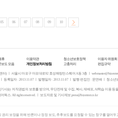
05
06
07
08
09
10
제휴
이용약관
청소년보호정책
이용자 위원회
론보도 모음
개인정보처리방침
고충처리
편집규약
 서울시 마포구 마포대로92 효성해링턴스퀘어 A동 3층 ㅣ webmaster@bizenter.co.kr
ㅣ 등록일자 : 2013.11.07 ㅣ 발행일자 : 2013.11.07 ㅣ 발행·편집인 : 문연배 ㅣ 청
사)는 저작권법의 보호를 받으며, 무단전재 및 수집, 복사, 재배포, AI학습 이용 등
디어웍스. All rights reserved. ㅣ 보도자료 및 기사제보
press@bizenter.co.kr
 권리 보장을 위해 반론이나 정정 보도, 추후보도를 요청할 수 있는 창구를 열어두