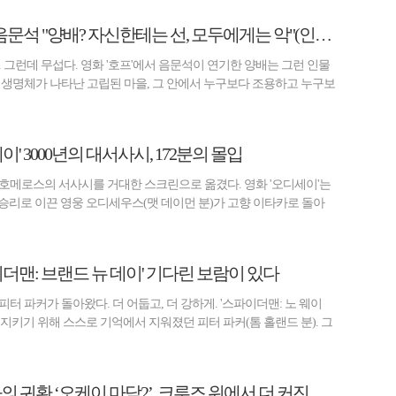
[비즈 스타] '호프' 음문석 "양배? 자신한테는 선, 모두에게는 악"(인터뷰)
 그런데 무섭다. 영화 '호프'에서 음문석이 연기한 양배는 그런 인물
 생명체가 나타난 고립된 마을, 그 안에서 누구보다 조용하고 누구보
이' 3000년의 대서사시, 172분의 몰입
호메로스의 서사시를 거대한 스크린으로 옮겼다. 영화 '오디세이'는
 승리로 이끈 영웅 오디세우스(맷 데이먼 분)가 고향 이타카로 돌아
이더맨: 브랜드 뉴 데이' 기다린 보람이 있다
터 파커가 돌아왔다. 더 어둡고, 더 강하게. '스파이더맨: 노 웨이
지키기 위해 스스로 기억에서 지워졌던 피터 파커(톰 홀랜드 분). 그
[비즈 리뷰] 엄정화의 귀환 ‘오케이 마담2’, 크루즈 위에서 더 커진 웃음과 액션