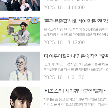
국내 ...
2025-10-14 06:00
[주간 윤준필] 남희석이 만든 ‘전
'전국노래자랑' MC 남희석이 진정성으로 송해의 
노래자랑'의 새 MC로 마이크를 잡은 지 1년 6
프...
2025-10-13 12:00
'다 이루어질지니' 김은숙 작가 "좋
‘도깨비’, ‘미스터 션샤인’, ‘더 글로리’를 쓴
루어질지니’로 다시 한 번 세계를 사로잡았다. 
에...
2025-10-11 01:30
[비즈 스타] '사마귀' 박규영 "클래
“이제는 좀 웃고 싶어요.” 배우 박규영은 담담히
자가 짙은 캐릭터들을 연달아 연기했다. 넷플릭스