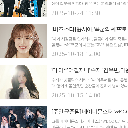
어린 각오를 전했다. 진은 오는 31일과 11월
르 팬...
2025-10-24 11:30
[비즈 스타] 윤서아, '폭군의 셰프'
"제가 서길금을 연기해서, 길금이가 일찍 죽을까
말했다. tvN '폭군의 셰프'는 KBS2 '붉은 단심',
2025-10-18 12:00
수지가 넷플릭스 시리즈 '다 이루어질지니' 흥행
"가영에게 몰입했던 순간들이 진하게 남아 있다.
며...
2025-10-15 14:00
[주간 윤준필] 베이비몬스터 'WE GO
그룹 베이비몬스터가 미니 2집 ‘WE GO UP’(위
비몬스터는 ‘WE GO UP’ 발매 3일 만에 뮤직