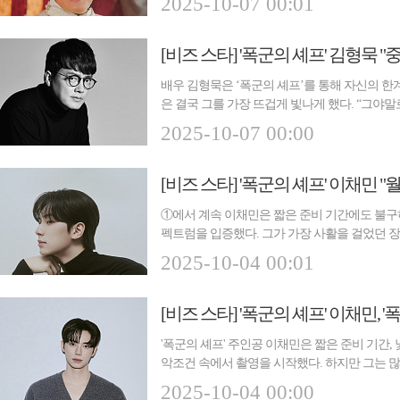
2025-10-07 00:01
배우 김형묵은 ‘폭군의 셰프’를 통해 자신의 한
은 결국 그를 가장 뜨겁게 빛나게 했다. “그야말
울...
2025-10-07 00:00
①에서 계속 이채민은 짧은 준비 기간에도 불구하고
펙트럼을 입증했다. 그가 가장 사활을 걸었던 장
잔...
2025-10-04 00:01
[비즈 스타] '폭군의 셰프' 이채민, '
'폭군의 셰프' 주인공 이채민은 짧은 준비 기간,
악조건 속에서 촬영을 시작했다. 하지만 그는 
'폭...
2025-10-04 00:00