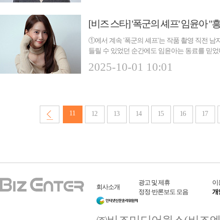
①에서 계속 '폭군의 셰프'는 작품 촬영 직전 남
들릴 수 있었던 순간에도 임윤아는 동료를 믿었
'폭...
2025-10-01 10:01
11
12
13
14
15
16
17
광고 및 제휴
이
회사소개
정정·반론보도 모음
개