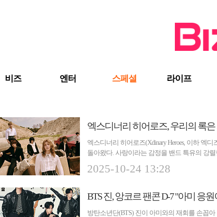
검색 바로가기
주메뉴 바로가기
주요 기사 바로가기
비즈
엔터
스페셜
라이프
엑스디너리 히어로즈, 우리의 록은
엑스디너리 히어로즈(Xdinary Heroes, 이하 엑디
돌아왔다. 사랑이라는 감정을 밴드 특유의 강렬
K-P...
2025-10-24 13:28
BTS 진, 앙코르 팬콘 D-7 "아미 응원
방탄소년단(BTS) 진이 아미와의 재회를 손꼽