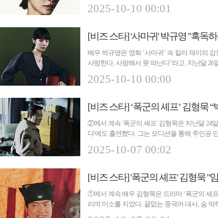
하...
2025-10-10 00:01
배우 박규영은 영화 ‘사마귀’ 속 킬러 재이의 
사랑한다. 사랑해서 못 떠난다"라고. 지난달 26
플...
2025-10-10 00:00
②에서 계속 '폭군의 셰프' 김형묵은 지난달 24
다'에도 출연했다. 그는 오디션을 통해 주인공 
'동호 ...
2025-10-07 00:02
①에서 계속 배우 김형묵은 드라마 ‘폭군의 셰프
리며 미소를 지었다. 끝없는 중국어 대사, 숨 막
한...