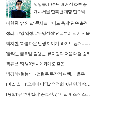
임영웅, 10주년 매거진 화보 공
개…서울 한복판 대형 현수막
이찬원, '섬의 날' 콘서트→'머드 축제' 연속 출격
성리, 고양 입성…'무명전설' 전국투어 열기 지속
박지현, '아름다운 인생 이야기' 라이브 공개…감성 보컬 전달
'금타는 금요일' 김용빈, 류지광과 저음 대결 승리
곽튜브, '재벌X형사2' 카메오 출연
박경혜x현봉식→전현무 무작정 여행, 다음주 '나 혼자 산다' 예고
[비즈 스타] '오케이 마담2' 엄정화 "6년 만의 속편 제작, 하늘의 뜻"(인터뷰)
[종합] '유부녀 킬러' 공효진, 장기 밀매 조직 소탕…4화 정체 발각 위기 예고