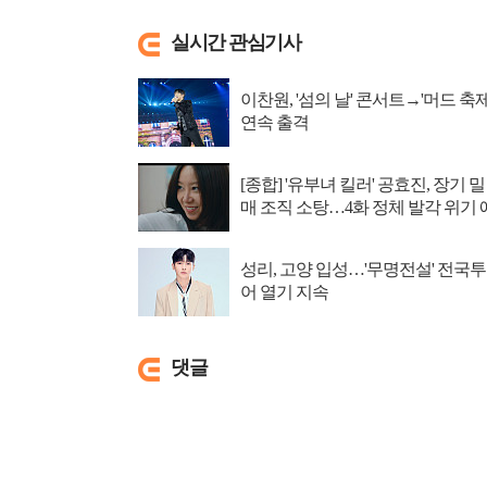
실시간 관심기사
이찬원, '섬의 날' 콘서트→'머드 축제
연속 출격
[종합] '유부녀 킬러' 공효진, 장기 밀
매 조직 소탕…4화 정체 발각 위기 
고
성리, 고양 입성…'무명전설' 전국투
어 열기 지속
댓글