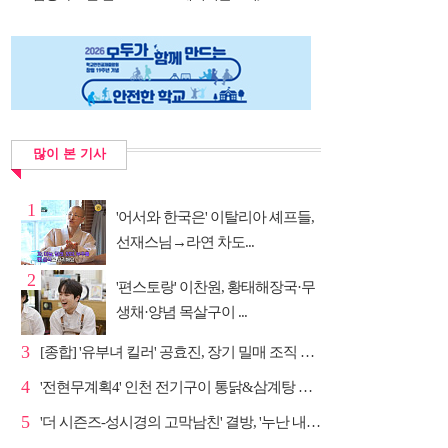
DNA...
많이 본 기사
1
'어서와 한국은' 이탈리아 셰프들,
선재스님→라연 차도...
2
'편스토랑' 이찬원, 황태해장국·무
생채·양념 목살구이 ...
3
[종합] '유부녀 킬러' 공효진, 장기 밀매 조직 소탕…4...
4
'전현무계획4' 인천 전기구이 통닭&삼계탕 노포 맛집 탐방
5
'더 시즌즈-성시경의 고막남친' 결방, '누난 내게 여자...