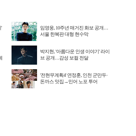
'
임영웅, 10주년 매거진 화보 공개…
서울 한복판 대형 현수막
박지현, '아름다운 인생 이야기' 라이
예
브 공개…감성 보컬 전달
'전현무계획4' 연정훈, 인천 군만두·
돈까스 맛집→민어 노포 투어