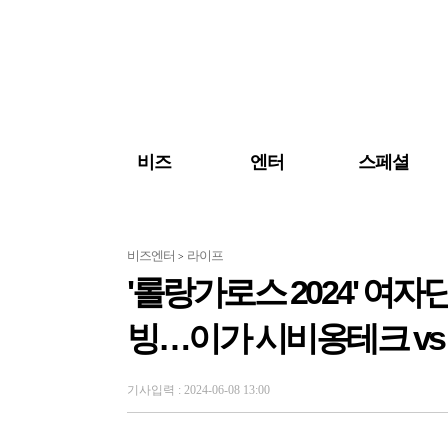
검색 바로가기
주메뉴 바로가기
주요 기사 바로가기
비즈
엔터
스페셜
비즈엔터
라이프
>
'롤랑가로스 2024' 여자
빙…이가 시비옹테크 vs
기사입력 : 2024-06-08 13:00