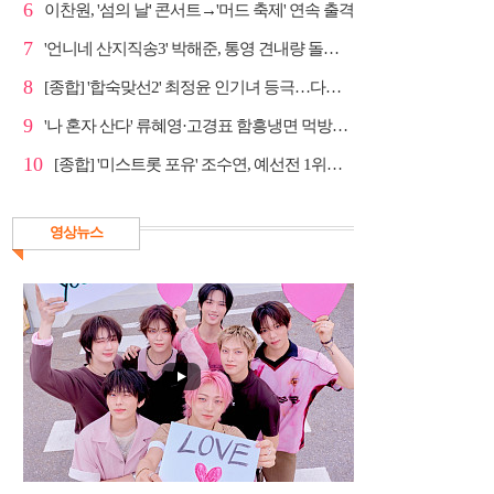
6
이찬원, '섬의 날' 콘서트→'머드 축제' 연속 출격
7
'언니네 산지직송3' 박해준, 통영 견내량 돌미역 조업 ...
8
[종합] '합숙맞선2' 최정윤 인기녀 등극…다음주 마지막...
9
'나 혼자 산다' 류혜영·고경표 함흥냉면 먹방→남산 산책
10
[종합] '미스트롯 포유' 조수연, 예선전 1위…신윤승 지...
영상뉴스