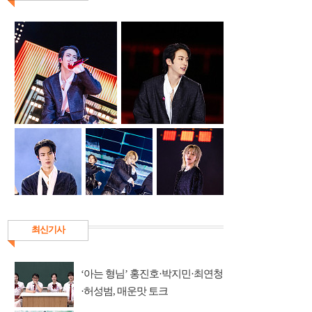
최신기사
‘아는 형님’ 홍진호·박지민·최연청
·허성범, 매운맛 토크