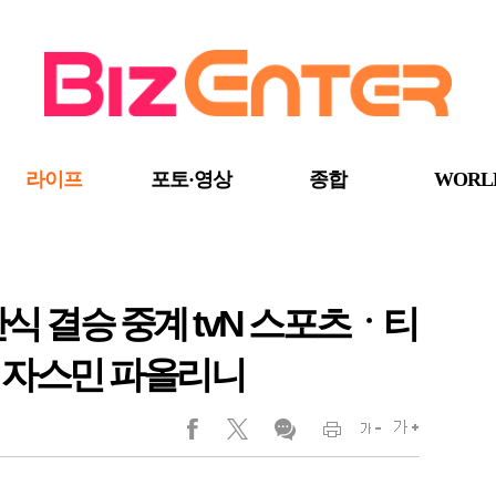
라이프
포토·영상
종합
WORL
단식 결승 중계 tvN 스포츠ㆍ티
 자스민 파올리니