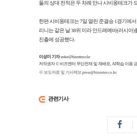
둘의 상대 전적은 두 차례 만나 시비옹테크가 모두
한편 시비옹테크는 7일 열린 준결승 1경기에서 코코 
리니는 같은 날 38위 미라 안드레예바(러시아)를 2
진출에 성공했다.
이성미 기자
smlee@bizenter.co.kr
저작권자 © 비즈엔터 무단전재 및 재배포, AI학습 이용 
※ 보도자료 및 기사제보
press@bizenter.co.kr
관련기사