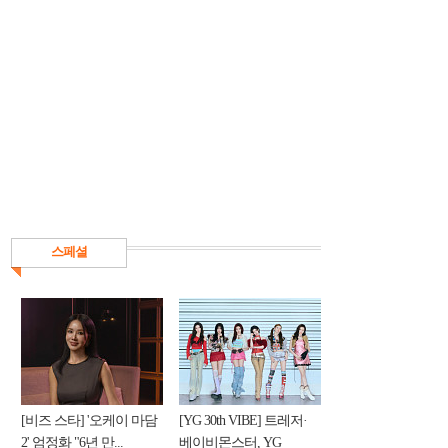
스페셜
[비즈 스타] '오케이 마담
[YG 30th VIBE] 트레저·
2' 엄정화 "6년 만...
베이비몬스터, YG