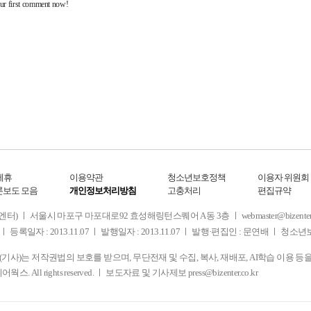
제휴
이용약관
청소년보호정책
이용자 위원회
론보도 모음
개인정보처리방침
고충처리
편집규약
 서울시 마포구 마포대로92 효성해링턴스퀘어 A동 3층 ㅣ webmaster@bizenter.co.kr
ㅣ 등록일자 : 2013.11.07 ㅣ 발행일자 : 2013.11.07 ㅣ 발행·편집인 : 문연배 ㅣ 청
사)는 저작권법의 보호를 받으며, 무단전재 및 수집, 복사, 재배포, AI학습 이용 등
디어웍스. All rights reserved. ㅣ 보도자료 및 기사제보
press@bizenter.co.kr