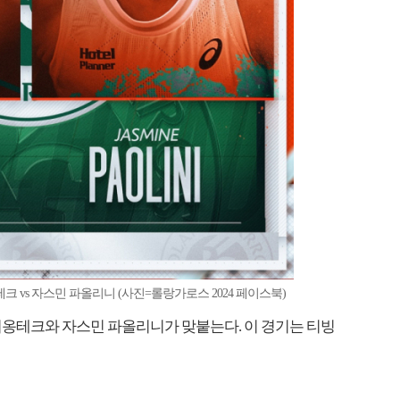
테크 vs 자스민 파올리니 (사진=롤랑가로스 2024 페이스북)
시비옹테크와 자스민 파올리니가 맞붙는다. 이 경기는 티빙