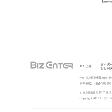
광고 및 
회사소개
정정·반
㈜비즈미디어웍스(비즈엔터) ㅣ
등록번호 : 서울아02868 
비즈엔터의 모든 콘텐츠(기
Copyright 2013. 비즈미