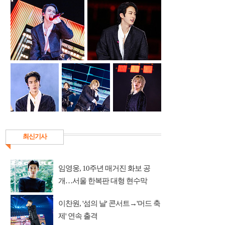
최신기사
임영웅, 10주년 매거진 화보 공
개…서울 한복판 대형 현수막
이찬원, '섬의 날' 콘서트→'머드 축
제' 연속 출격