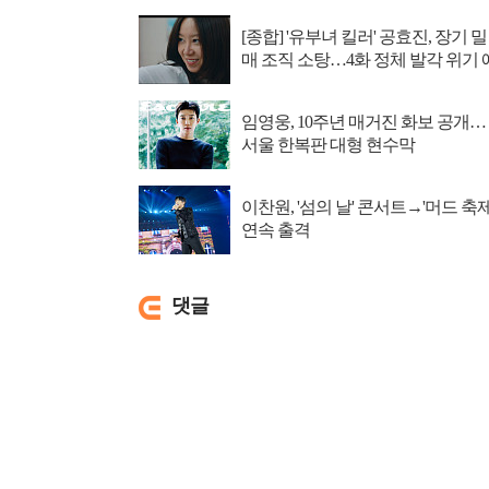
[종합] '유부녀 킬러' 공효진, 장기 밀
매 조직 소탕…4화 정체 발각 위기 
고
임영웅, 10주년 매거진 화보 공개…
서울 한복판 대형 현수막
이찬원, '섬의 날' 콘서트→'머드 축제
연속 출격
댓글