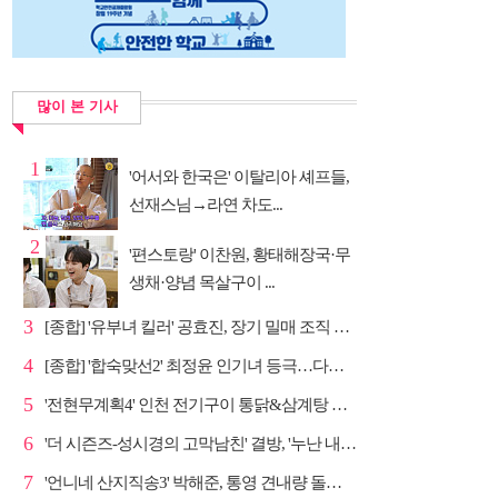
많이 본 기사
1
'어서와 한국은' 이탈리아 셰프들,
선재스님→라연 차도...
2
'편스토랑' 이찬원, 황태해장국·무
생채·양념 목살구이 ...
3
[종합] '유부녀 킬러' 공효진, 장기 밀매 조직 소탕…4...
4
[종합] '합숙맞선2' 최정윤 인기녀 등극…다음주 마지막...
5
'전현무계획4' 인천 전기구이 통닭&삼계탕 노포 맛집 탐방
6
'더 시즌즈-성시경의 고막남친' 결방, '누난 내게 여자...
7
'언니네 산지직송3' 박해준, 통영 견내량 돌미역 조업 ...