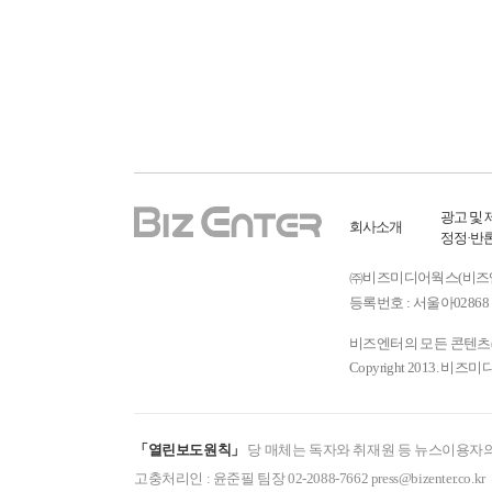
광고 및 
회사소개
정정·반
㈜비즈미디어웍스(비즈엔터) ㅣ
등록번호 : 서울아02868 
비즈엔터의 모든 콘텐츠(기
Copyright 2013. 비즈미
「열린보도원칙」
당 매체는 독자와 취재원 등 뉴스이용자의
고충처리인 : 윤준필 팀장 02-2088-7662 press@bizenter.co.kr