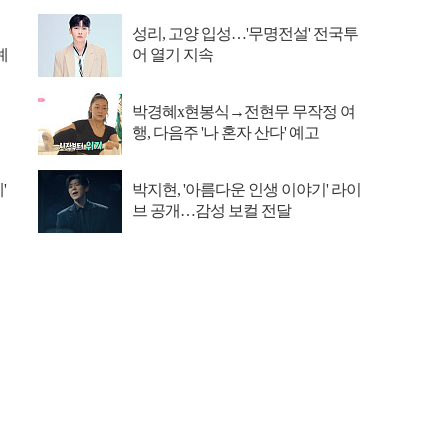
성리, 고양 입성…'무명전설' 전국투
예
어 열기 지속
박경혜x현봉식→전현무 무작정 여
행, 다음주 '나 혼자 산다' 예고
'
박지현, '아름다운 인생 이야기' 라이
브 공개…감성 보컬 전달