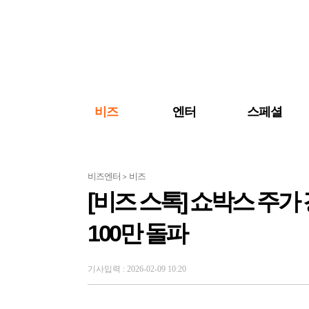
검색 바로가기
주메뉴 바로가기
주요 기사 바로가기
비즈
엔터
스페셜
비즈엔터
비즈
>
[비즈 스톡] 쇼박스 주가
100만 돌파
기사입력 : 2026-02-09 10:20