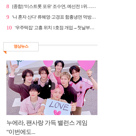
8
[종합] '미스트롯 포유' 조수연, 예선전 1위…신윤승 지...
9
'나 혼자 산다' 류혜영·고경표 함흥냉면 먹방→남산 산책
10
'우주떡집' 고흥 위치 1호점 개업→첫날부터 大위기
영상뉴스
누에라, 팬사랑 가득 밸런스 게임
"이번에도...