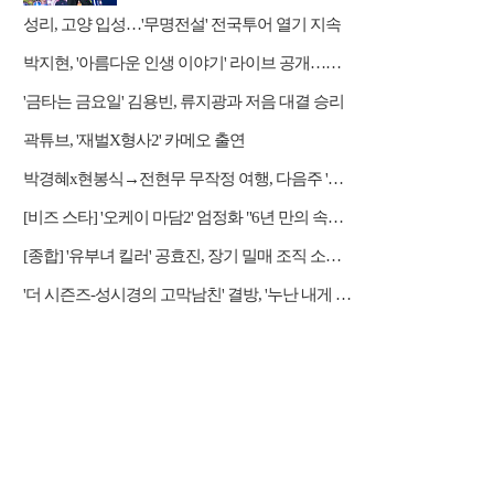
성리, 고양 입성…'무명전설' 전국투어 열기 지속
박지현, '아름다운 인생 이야기' 라이브 공개…감성 보컬 전달
'금타는 금요일' 김용빈, 류지광과 저음 대결 승리
곽튜브, '재벌X형사2' 카메오 출연
박경혜x현봉식→전현무 무작정 여행, 다음주 '나 혼자 산다' 예고
[비즈 스타] '오케이 마담2' 엄정화 "6년 만의 속편 제작, 하늘의 뜻"(인터뷰)
[종합] '유부녀 킬러' 공효진, 장기 밀매 조직 소탕…4화 정체 발각 위기 예고
'더 시즌즈-성시경의 고막남친' 결방, '누난 내게 여자야2' 커플 스토리 편성