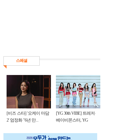
스페셜
[비즈 스타] '오케이 마담
[YG 30th VIBE] 트레저·
2' 엄정화 "6년 만...
베이비몬스터, YG
DNA...