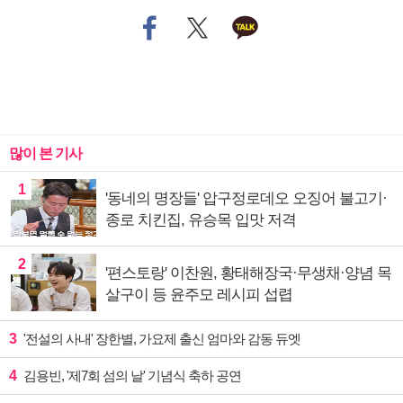
많이 본 기사
1
'동네의 명장들' 압구정로데오 오징어 불고기·
종로 치킨집, 유승목 입맛 저격
2
'편스토랑' 이찬원, 황태해장국·무생채·양념 목
살구이 등 윤주모 레시피 섭렵
3
'전설의 사내' 장한별, 가요제 출신 엄마와 감동 듀엣
4
김용빈, '제7회 섬의 날' 기념식 축하 공연