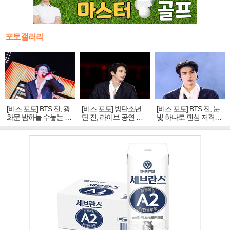
포토갤러리
[비즈 포토] BTS 진, 광
[비즈 포토] 방탄소년
[비즈 포토] BTS 진, 눈
화문 밤하늘 수놓는 '비
단 진, 라이브 공연 중
빛 하나로 팬심 저격…
주얼 킹'의 열창
빛나는 독보적 아우라
독보적 카리스마