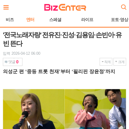
본
문
바
비즈
엔터
스페셜
라이프
포토·영상
로
가
기
'전국노래자랑' 전유진·진성·김용임·손빈아·유
빈 뜬다
입력 2026-04-12 06:00
0
댓글
작게
크게
의성군 편 ‘중등 트롯 천재’부터 ‘필리핀 장윤정’까지