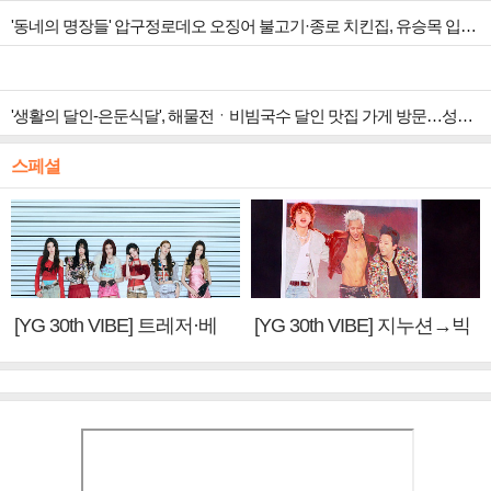
'동네의 명장들' 압구정로데오 오징어 불고기·종로 치킨집, 유승목 입맛 저격
'생활의 달인-은둔식달', 해물전ㆍ비빔국수 달인 맛집 가게 방문…성수동 뚝도시장 핫플 방문
스페셜
[YG 30th VIBE] 트레저·베
[YG 30th VIBE] 지누션→빅
이비몬스터, YG DNA 계승
뱅·투애니원·블랙핑크, YG
③
만의 문법②