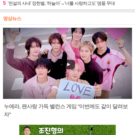
5
'전설의 사내' 장한별, '하늘아'→'너를 사랑하고도' 명품 무대
영상뉴스
누에라, 팬사랑 가득 밸런스 게임 "이번에도 같이 달려보
자"