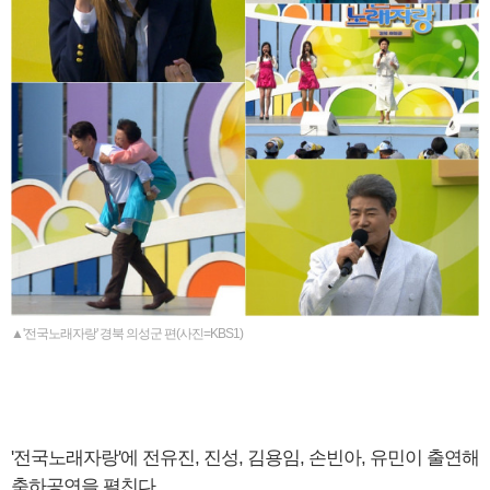
▲'전국노래자랑' 경북 의성군 편(사진=KBS1)
'전국노래자랑'에 전유진, 진성, 김용임, 손빈아, 유민이 출연해
축하공연을 펼친다.