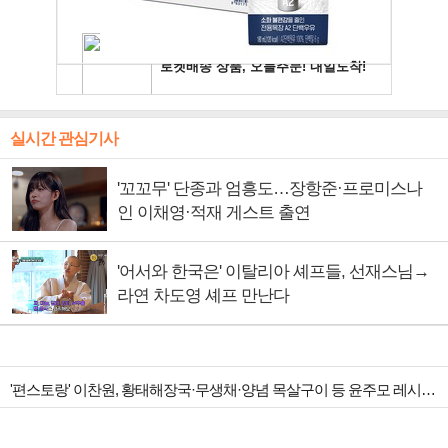
실시간 관심기사
'꼬꼬무' 단종과 엄흥도…장항준·프로미스나
인 이채영·적재 게스트 출연
'어서와 한국은' 이탈리아 셰프들, 선재스님→
라연 차도영 셰프 만난다
'편스토랑' 이찬원, 황태해장국·무생채·양념 목살구이 등 윤주모 레시피 섭렵