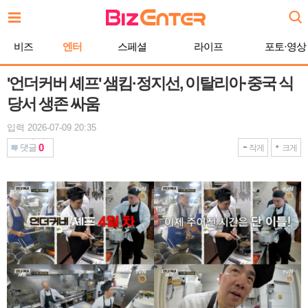
본
문
바
비즈
엔터
스페셜
라이프
포토·영상
로
가
기
'언더커버 셰프' 샘킴·정지선, 이탈리아·중국 식
당서 생존 싸움
입력 2026-07-09 20:35
0
댓글
작게
크게