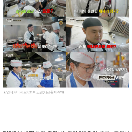
▲'언더커버 셰프' 8회 예고편(사진출처=tvN)