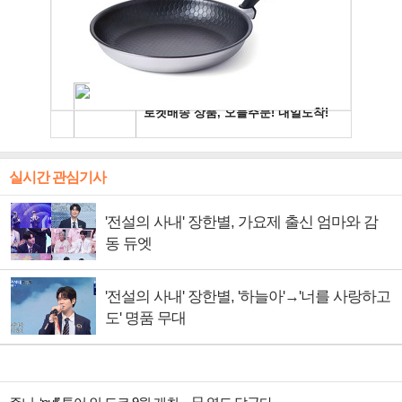
실시간 관심기사
'전설의 사내' 장한별, 가요제 출신 엄마와 감
동 듀엣
'전설의 사내' 장한별, '하늘아'→'너를 사랑하고
도' 명품 무대