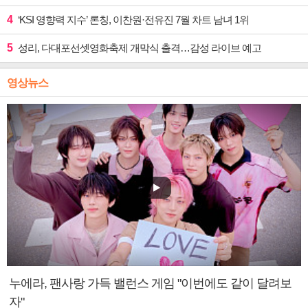
4
‘KSI 영향력 지수’ 론칭, 이찬원·전유진 7월 차트 남녀 1위
5
성리, 다대포선셋영화축제 개막식 출격…감성 라이브 예고
영상뉴스
누에라, 팬사랑 가득 밸런스 게임 "이번에도 같이 달려보
자"