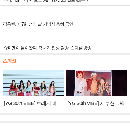
주니, ‘null’ 투어 인 도쿄 9월 개최…日 열도 달군다
김용빈, '제7회 섬의 날' 기념식 축하 공연
'슈퍼맨이 돌아왔다' 혹서기 편성 결방, 스페셜 방송
스페셜
[YG 30th VIBE] 트레저·베
[YG 30th VIBE] 지누션→빅
이비몬스터, YG DNA 계승
뱅·투애니원·블랙핑크, YG
③
만의 문법②