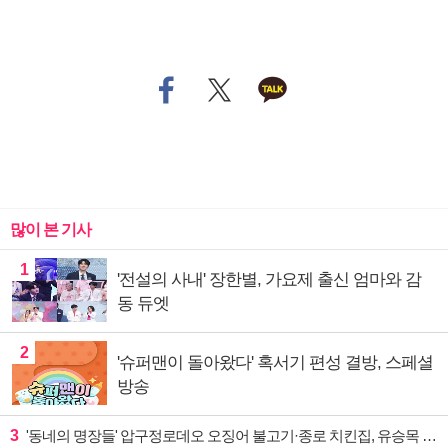
많이 본 기사
1
'전설의 사내' 장한별, 가요제 출신 엄마와 감
동 듀엣
2
'슈퍼맨이 돌아왔다' 혹서기 편성 결방, 스페셜
방송
3
'동네의 명장들' 압구정로데오 오징어 불고기·종로 치킨집, 유승목 입맛 저격