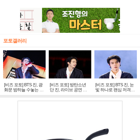
포토갤러리
[비즈 포토] BTS 진, 광
[비즈 포토] 방탄소년
[비즈 포토] BTS 진, 눈
화문 밤하늘 수놓는 '비
단 진, 라이브 공연 중
빛 하나로 팬심 저격…
주얼 킹'의 열창
빛나는 독보적 아우라
독보적 카리스마