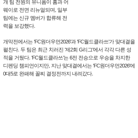
개 팀 전원의 유니폼이 홈과 어
웨이로 전면 리뉴얼되며, 일부
팀에는 신규 멤버가 합류해 전
력을 보강했다.
개막전에서는 'FC원더우먼2026'과 'FC월드클라쓰'가 맞대결을
펼친다. 두 팀은 최근 치러진 '제2회 G리그'에서 각각 다른 성
적을 거뒀다. 'FC월드클라쓰'는 6전 전승으로 우승을 차지한
디펜딩 챔피언이지만, 지난 맞대결에서는 'FC원더우먼2026'에
0대5로 완패해 꼴찌 결정전까지 내려갔다.