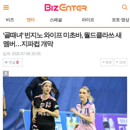
본
문
바
비즈
엔터
스페셜
라이프
포토·영상
로
가
기
'골때녀' 빈지노 와이프 미초바, 월드클라쓰 새
멤버…지파컵 개막
입력 2026-07-08 20:55
0
댓글
작게
크게
X