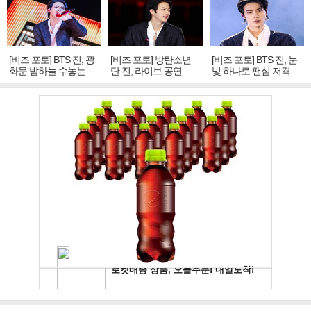
[비즈 포토] BTS 진, 광
[비즈 포토] 방탄소년
[비즈 포토] BTS 진, 눈
화문 밤하늘 수놓는 '비
단 진, 라이브 공연 중
빛 하나로 팬심 저격…
주얼 킹'의 열창
빛나는 독보적 아우라
독보적 카리스마