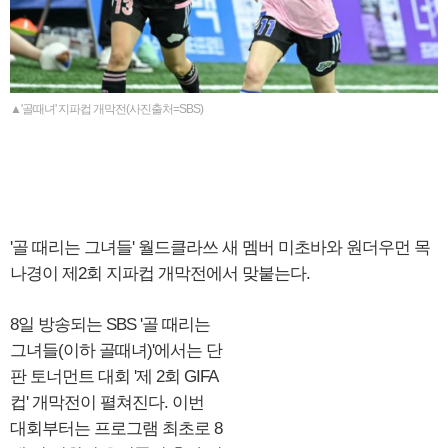
▲'골때녀' 지파컵 개막전(사진출처=SBS)
'골 때리는 그녀들' 월드클라쓰 새 멤버 미초바와 원더우먼 목
나경이 제2회 지파컵 개막전에서 맞붙는다.
8일 방송되는 SBS '골 때리는
그녀들(이하 골때녀)'에서는 단
판 토너먼트 대회 '제 2회 GIFA
컵' 개막전이 펼쳐진다. 이번
대회부터는 프로그램 최초로 8