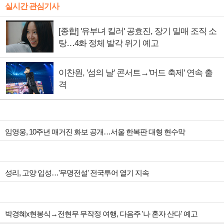
실시간 관심기사
[종합] '유부녀 킬러' 공효진, 장기 밀매 조직 소
탕…4화 정체 발각 위기 예고
이찬원, '섬의 날' 콘서트→'머드 축제' 연속 출
격
임영웅, 10주년 매거진 화보 공개…서울 한복판 대형 현수막
성리, 고양 입성…'무명전설' 전국투어 열기 지속
박경혜x현봉식→전현무 무작정 여행, 다음주 '나 혼자 산다' 예고