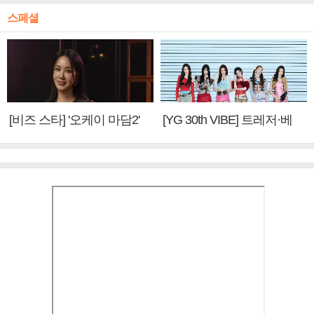
스페셜
[비즈 스타] '오케이 마담2'
[YG 30th VIBE] 트레저·베
엄정화 "6년 만의 속편 제
이비몬스터, YG DNA 계승
작, 하늘의 뜻"(인터뷰)
③