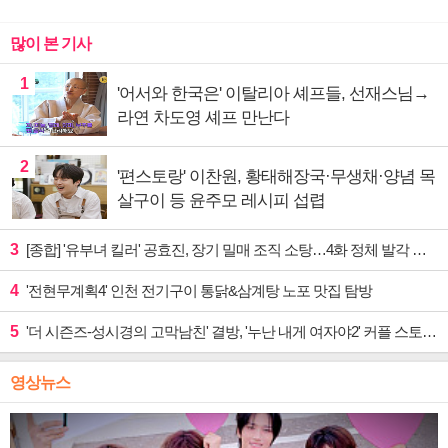
많이 본 기사
1
'어서와 한국은' 이탈리아 셰프들, 선재스님→
라연 차도영 셰프 만난다
2
'편스토랑' 이찬원, 황태해장국·무생채·양념 목
살구이 등 윤주모 레시피 섭렵
3
[종합] '유부녀 킬러' 공효진, 장기 밀매 조직 소탕…4화 정체 발각 위기 예고
4
'전현무계획4' 인천 전기구이 통닭&삼계탕 노포 맛집 탐방
5
'더 시즌즈-성시경의 고막남친' 결방, '누난 내게 여자야2' 커플 스토리 편성
영상뉴스