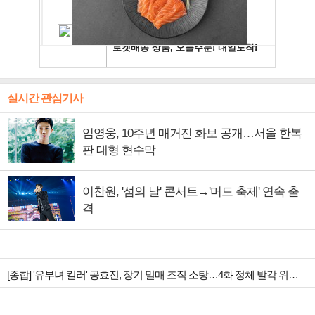
실시간 관심기사
임영웅, 10주년 매거진 화보 공개…서울 한복
판 대형 현수막
이찬원, '섬의 날' 콘서트→'머드 축제' 연속 출
격
[종합] '유부녀 킬러' 공효진, 장기 밀매 조직 소탕…4화 정체 발각 위기 예고