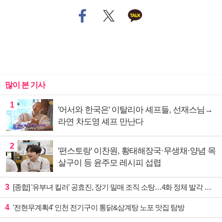
많이 본 기사
1
'어서와 한국은' 이탈리아 셰프들, 선재스님→
라연 차도영 셰프 만난다
2
'편스토랑' 이찬원, 황태해장국·무생채·양념 목
살구이 등 윤주모 레시피 섭렵
3
[종합] '유부녀 킬러' 공효진, 장기 밀매 조직 소탕…4화 정체 발각 위기 예고
4
'전현무계획4' 인천 전기구이 통닭&삼계탕 노포 맛집 탐방