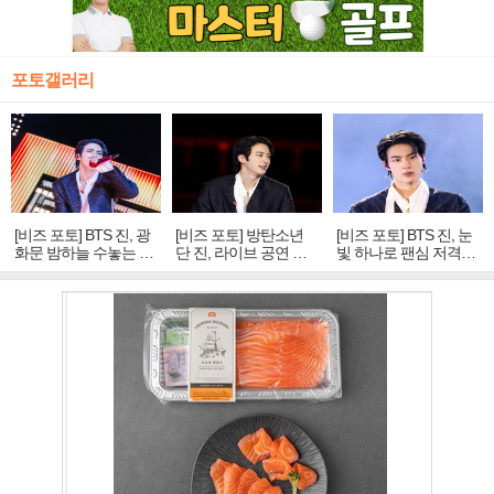
포토갤러리
[비즈 포토] BTS 진, 광
[비즈 포토] 방탄소년
[비즈 포토] BTS 진, 눈
화문 밤하늘 수놓는 '비
단 진, 라이브 공연 중
빛 하나로 팬심 저격…
주얼 킹'의 열창
빛나는 독보적 아우라
독보적 카리스마