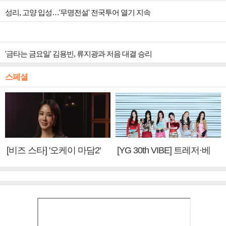
성리, 고양 입성…'무명전설' 전국투어 열기 지속
'금타는 금요일' 김용빈, 류지광과 저음 대결 승리
스페셜
[비즈 스타] '오케이 마담2'
[YG 30th VIBE] 트레저·베
엄정화 "6년 만의 속편 제
이비몬스터, YG DNA 계승
작, 하늘의 뜻"(인터뷰)
③