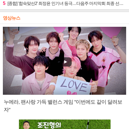
5
[종합] '합숙맞선2' 최정윤 인기녀 등극…다음주 마지막회 최종 선택 예고
영상뉴스
누에라, 팬사랑 가득 밸런스 게임 "이번에도 같이 달려보
자"