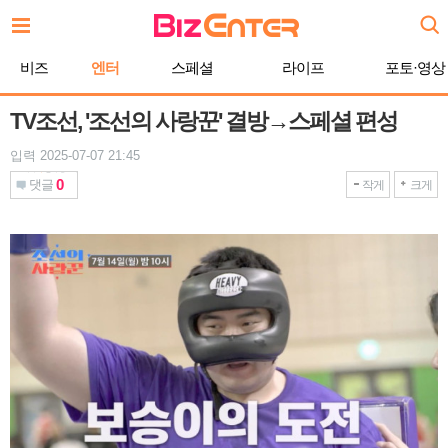
본
문
바
비즈
엔터
스페셜
라이프
포토·영상
로
가
기
TV조선, '조선의 사랑꾼' 결방→스페셜 편성
입력 2025-07-07 21:45
0
댓글
작게
크게