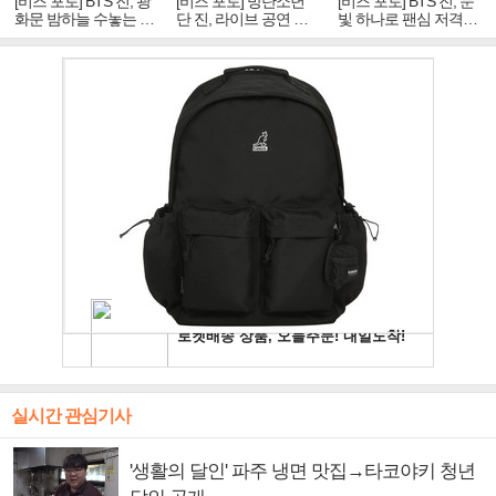
[비즈 포토] BTS 진, 광
[비즈 포토] 방탄소년
[비즈 포토] BTS 진, 눈
화문 밤하늘 수놓는 '비
단 진, 라이브 공연 중
빛 하나로 팬심 저격…
주얼 킹'의 열창
빛나는 독보적 아우라
독보적 카리스마
실시간 관심기사
'생활의 달인' 파주 냉면 맛집→타코야키 청년