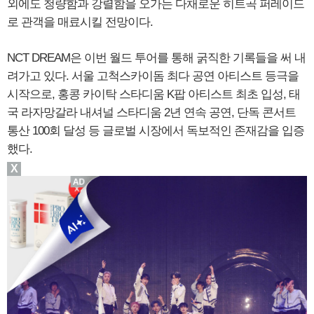
외에도 청량함과 강렬함을 오가는 다채로운 히트곡 퍼레이드
로 관객을 매료시킬 전망이다.
NCT DREAM은 이번 월드 투어를 통해 굵직한 기록들을 써 내
려가고 있다. 서울 고척스카이돔 최다 공연 아티스트 등극을
시작으로, 홍콩 카이탁 스타디움 K팝 아티스트 최초 입성, 태
국 라자망갈라 내셔널 스타디움 2년 연속 공연, 단독 콘서트
통산 100회 달성 등 글로벌 시장에서 독보적인 존재감을 입증
했다.
X