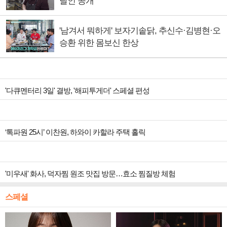
달인 공개
'남겨서 뭐하게' 보자기솥닭, 추신수·김병현·오
승환 위한 몸보신 한상
'다큐멘터리 3일' 결방, '해피투게더' 스페셜 편성
‘톡파원 25시’ 이찬원, 하와이 카할라 주택 홀릭
'미우새' 화사, 덕자찜 원조 맛집 방문…효소 찜질방 체험
스페셜