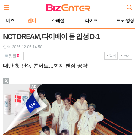
본
문
바
비즈
엔터
스페셜
라이프
포토·영상
로
가
기
NCT DREAM, 타이베이 돔 입성 D-1
입력 2025-12-05 14:50
0
댓글
작게
크게
대만 첫 단독 콘서트…현지 팬심 공략
X