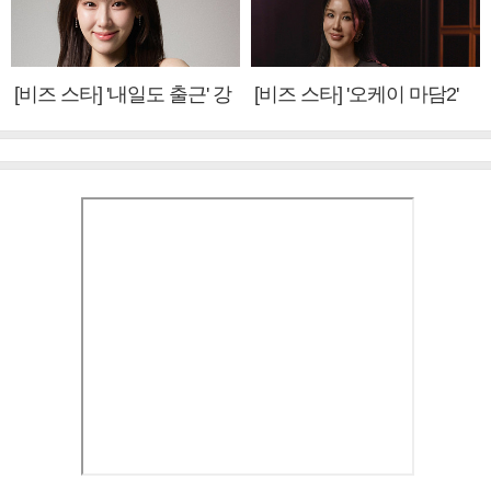
[비즈 스타] '내일도 출근' 강
[비즈 스타] '오케이 마담2'
미나 "아이오아이 불화설?
엄정화 "6년 만의 속편 제
사실 아냐"(인터뷰)
작, 하늘의 뜻"(인터뷰)