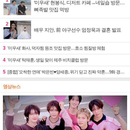
'미우새' 현봉식, 디저트 카페→네일숍 방문…
뼈족발 맛집 먹방
2
배우 지안, 前 야구선수 엄정욱과 결혼 발표
3
'미우새' 화사, 덕자찜 원조 맛집 방문…효소 찜질방 체험
4
'미우새' 탁재훈, 생일 맞이 제주 비치클럽 방문
5
[종합] '오싹한 연애' 박은빈♥양세종, 위기 딛고 진짜 약혼…9화 경영권 사수 작전 예고
영상뉴스