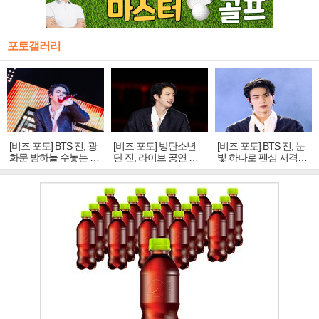
포토갤러리
[비즈 포토] BTS 진, 광
[비즈 포토] 방탄소년
[비즈 포토] BTS 진, 눈
화문 밤하늘 수놓는 '비
단 진, 라이브 공연 중
빛 하나로 팬심 저격…
주얼 킹'의 열창
빛나는 독보적 아우라
독보적 카리스마