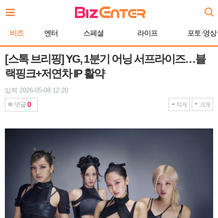
본
문
바
비즈
엔터
스페셜
라이프
포토·영상
로
가
기
[스톡 브리핑] YG, 1분기 어닝 서프라이즈…블
랙핑크+저연차 IP 활약
입력 2026-05-08 12:20
0
댓글
작게
크게