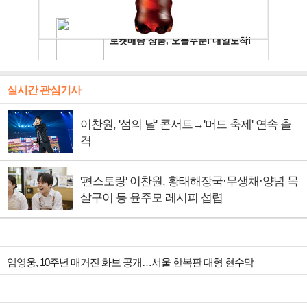
실시간 관심기사
이찬원, '섬의 날' 콘서트→'머드 축제' 연속 출
격
'편스토랑' 이찬원, 황태해장국·무생채·양념 목
살구이 등 윤주모 레시피 섭렵
임영웅, 10주년 매거진 화보 공개…서울 한복판 대형 현수막