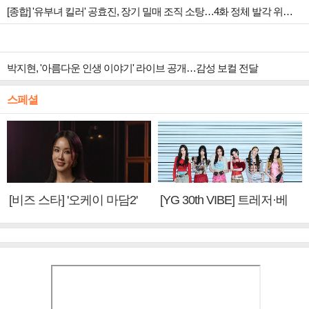
[종합] '유부녀 킬러' 공효진, 장기 밀매 조직 소탕…4화 정체 발각 위기 예고
박지현, '아름다운 인생 이야기' 라이브 공개…감성 보컬 전달
스페셜
[비즈 스타] '오케이 마담2'
[YG 30th VIBE] 트레저·베
엄정화 "6년 만의 속편 제
이비몬스터, YG DNA 계승
작, 하늘의 뜻"(인터뷰)
③