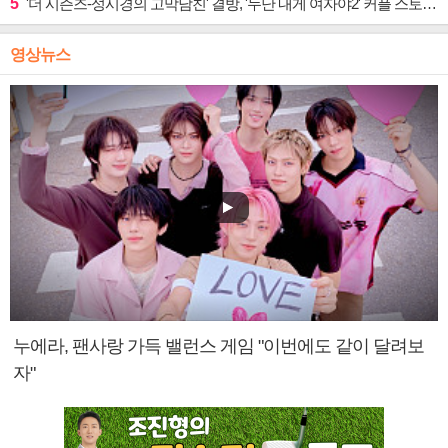
5
'더 시즌즈-성시경의 고막남친' 결방, '누난 내게 여자야2' 커플 스토리 편성
영상뉴스
누에라, 팬사랑 가득 밸런스 게임 "이번에도 같이 달려보
자"