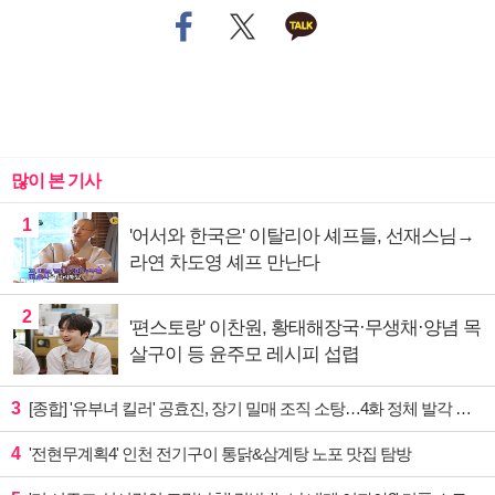
많이 본 기사
1
'어서와 한국은' 이탈리아 셰프들, 선재스님→
라연 차도영 셰프 만난다
2
'편스토랑' 이찬원, 황태해장국·무생채·양념 목
살구이 등 윤주모 레시피 섭렵
3
[종합] '유부녀 킬러' 공효진, 장기 밀매 조직 소탕…4화 정체 발각 위기 예고
4
'전현무계획4' 인천 전기구이 통닭&삼계탕 노포 맛집 탐방