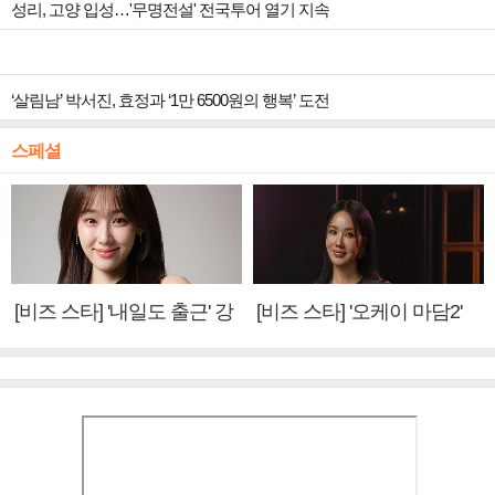
성리, 고양 입성…'무명전설' 전국투어 열기 지속
‘살림남’ 박서진, 효정과 ‘1만 6500원의 행복’ 도전
스페셜
[비즈 스타] '내일도 출근' 강
[비즈 스타] '오케이 마담2'
미나 "아이오아이 불화설?
엄정화 "6년 만의 속편 제
사실 아냐"(인터뷰)
작, 하늘의 뜻"(인터뷰)