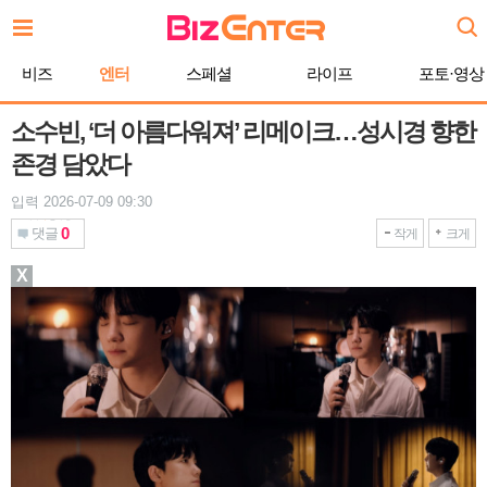
본
문
바
비즈
엔터
스페셜
라이프
포토·영상
로
가
기
소수빈, ‘더 아름다워져’ 리메이크…성시경 향한
존경 담았다
입력 2026-07-09 09:30
0
댓글
작게
크게
X