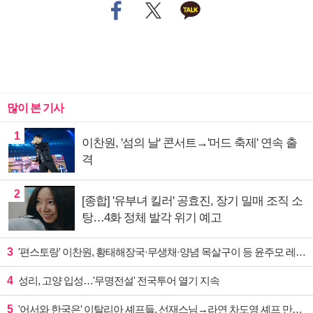
많이 본 기사
1
이찬원, '섬의 날' 콘서트→'머드 축제' 연속 출
격
2
[종합] '유부녀 킬러' 공효진, 장기 밀매 조직 소
탕…4화 정체 발각 위기 예고
3
'편스토랑' 이찬원, 황태해장국·무생채·양념 목살구이 등 윤주모 레시피 섭렵
4
성리, 고양 입성…'무명전설' 전국투어 열기 지속
5
'어서와 한국은' 이탈리아 셰프들, 선재스님→라연 차도영 셰프 만난다