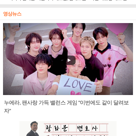
영상뉴스
누에라, 팬사랑 가득 밸런스 게임 "이번에도 같이 달려보
자"