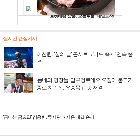
실시간 관심기사
이찬원, '섬의 날' 콘서트→'머드 축제' 연속 출
격
'동네의 명장들' 압구정로데오 오징어 불고기·
종로 치킨집, 유승목 입맛 저격
'금타는 금요일' 김용빈, 류지광과 저음 대결 승리