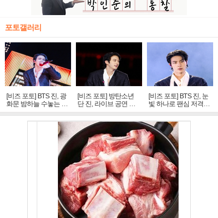
포토갤러리
[비즈 포토] BTS 진, 광
[비즈 포토] 방탄소년
[비즈 포토] BTS 진, 눈
화문 밤하늘 수놓는 '비
단 진, 라이브 공연 중
빛 하나로 팬심 저격…
주얼 킹'의 열창
빛나는 독보적 아우라
독보적 카리스마