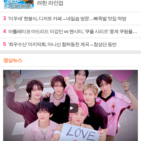
려한 라인업
3
'미우새' 현봉식, 디저트 카페→네일숍 방문…뼈족발 맛집 먹방
4
아틀레티코 마드리드 이강인 vs 맨시티, '쿠플 시리즈' 중계 쿠팡플레이
5
'최우수산' 마지막회, 마니산 함허동천 계곡→참성단 등반
영상뉴스