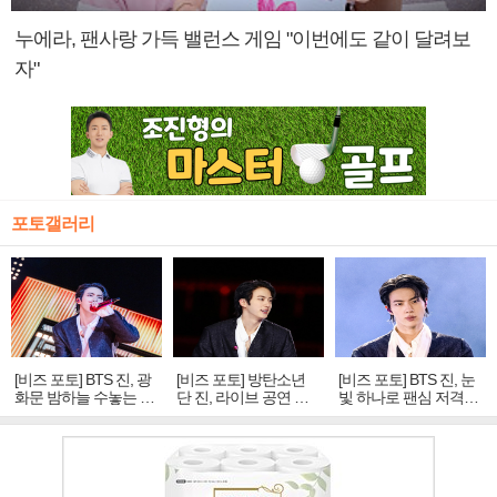
누에라, 팬사랑 가득 밸런스 게임 "이번에도 같이 달려보
자"
포토갤러리
[비즈 포토] BTS 진, 광
[비즈 포토] 방탄소년
[비즈 포토] BTS 진, 눈
화문 밤하늘 수놓는 '비
단 진, 라이브 공연 중
빛 하나로 팬심 저격…
주얼 킹'의 열창
빛나는 독보적 아우라
독보적 카리스마