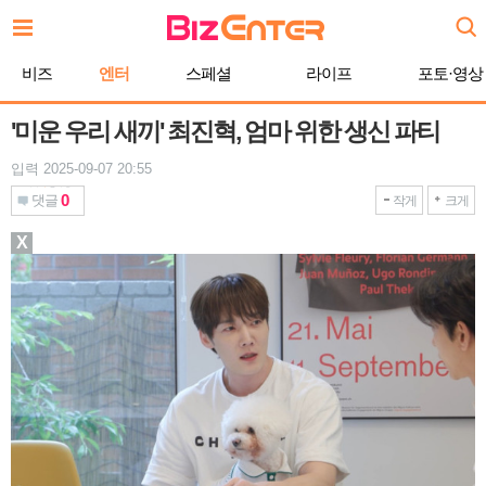
본
문
바
비즈
엔터
스페셜
라이프
포토·영상
로
가
기
'미운 우리 새끼' 최진혁, 엄마 위한 생신 파티
입력 2025-09-07 20:55
0
댓글
작게
크게
X