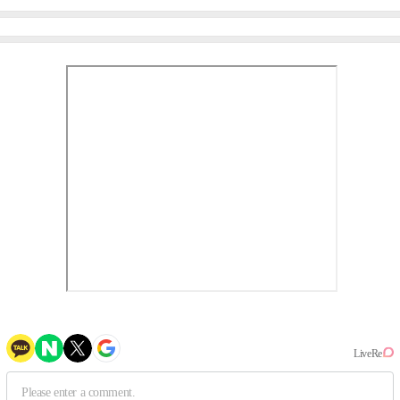
미나 "아이오아이 불화설?
엄정화 "6년 만의 속편 제
사실 아냐"(인터뷰)
작, 하늘의 뜻"(인터뷰)