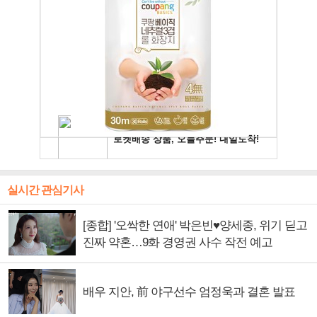
실시간 관심기사
[종합] '오싹한 연애' 박은빈♥양세종, 위기 딛고
진짜 약혼…9화 경영권 사수 작전 예고
배우 지안, 前 야구선수 엄정욱과 결혼 발표