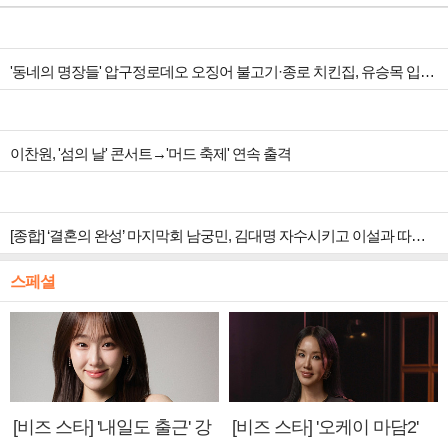
'동네의 명장들' 압구정로데오 오징어 불고기·종로 치킨집, 유승목 입맛 저격
이찬원, '섬의 날' 콘서트→'머드 축제' 연속 출격
[종합] ‘결혼의 완성’ 마지막회 남궁민, 김대명 자수시키고 이설과 따뜻한 안녕
스페셜
[비즈 스타] '내일도 출근' 강
[비즈 스타] '오케이 마담2'