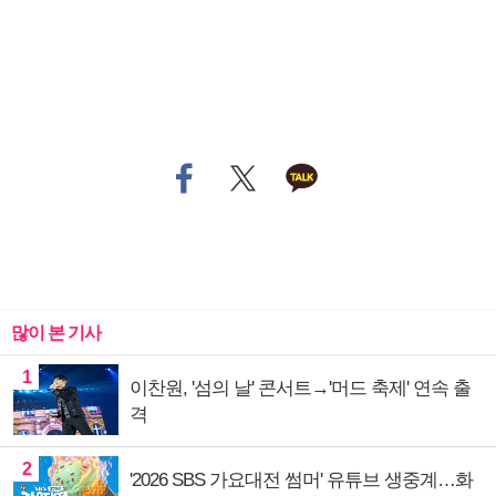
많이 본 기사
1
이찬원, '섬의 날' 콘서트→'머드 축제' 연속 출
격
2
'2026 SBS 가요대전 썸머' 유튜브 생중계…화