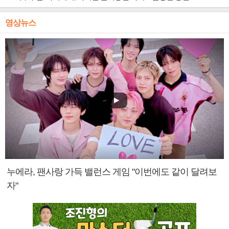
영상뉴스
누에라, 팬사랑 가득 밸런스 게임 "이번에도 같이 달려보
자"