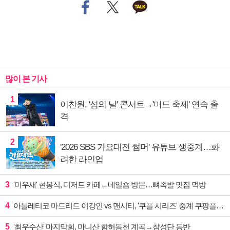
많이 본 기사
1
이찬원, '섬의 날' 콘서트→'머드 축제' 연속 출
격
2
'2026 SBS 가요대전 썸머' 유튜브 생중계…화
려한 라인업
3
'미우새' 현봉식, 디저트 카페→네일숍 방문…뼈족발 맛집 먹방
4
아틀레티코 마드리드 이강인 vs 맨시티, '쿠플 시리즈' 중계 쿠팡플레이
5
'최우수산' 마지막회, 마니산 함허동천 계곡→참성단 등반