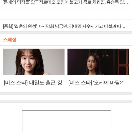
'동네의 명장들' 압구정로데오 오징어 불고기·종로 치킨집, 유승목 입맛 저격
[종합] ‘결혼의 완성’ 마지막회 남궁민, 김대명 자수시키고 이설과 따뜻한 안녕
스페셜
[비즈 스타] '내일도 출근' 강
[비즈 스타] '오케이 마담2'
미나 "아이오아이 불화설?
엄정화 "6년 만의 속편 제
사실 아냐"(인터뷰)
작, 하늘의 뜻"(인터뷰)