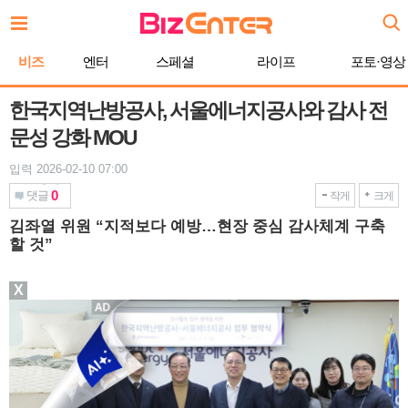
본
문
바
비즈
엔터
스페셜
라이프
포토·영상
로
가
기
한국지역난방공사, 서울에너지공사와 감사 전
문성 강화 MOU
입력 2026-02-10 07:00
0
댓글
작게
크게
김좌열 위원 “지적보다 예방…현장 중심 감사체계 구축
할 것”
X