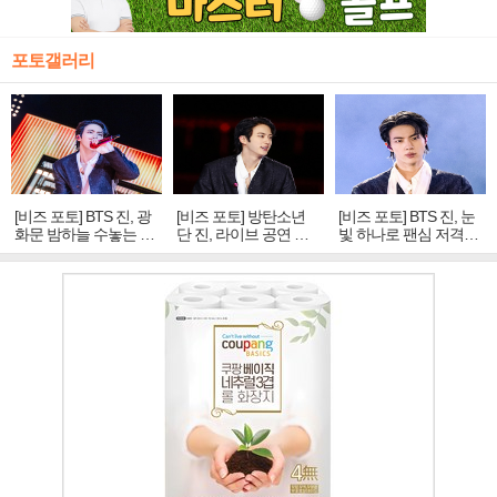
포토갤러리
[비즈 포토] BTS 진, 광
[비즈 포토] 방탄소년
[비즈 포토] BTS 진, 눈
화문 밤하늘 수놓는 '비
단 진, 라이브 공연 중
빛 하나로 팬심 저격…
주얼 킹'의 열창
빛나는 독보적 아우라
독보적 카리스마