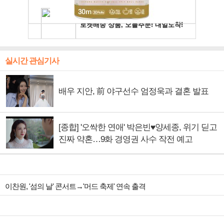
실시간 관심기사
배우 지안, 前 야구선수 엄정욱과 결혼 발표
[종합] '오싹한 연애' 박은빈♥양세종, 위기 딛고
진짜 약혼…9화 경영권 사수 작전 예고
이찬원, '섬의 날' 콘서트→'머드 축제' 연속 출격