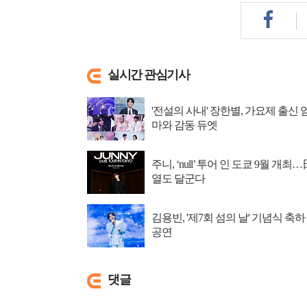
실시간 관심기사
'전설의 사내' 장한별, 가요제 출신 
마와 감동 듀엣
주니, ‘null’ 투어 인 도쿄 9월 개최…
열도 달군다
김용빈, '제7회 섬의 날' 기념식 축하
공연
댓글