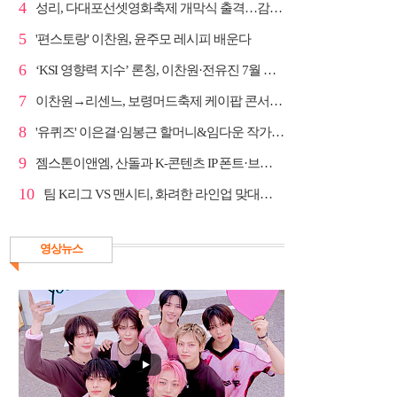
4
성리, 다대포선셋영화축제 개막식 출격…감성 라이브 예고
5
'편스토랑' 이찬원, 윤주모 레시피 배운다
6
‘KSI 영향력 지수’ 론칭, 이찬원·전유진 7월 차트 남녀...
7
이찬원→리센느, 보령머드축제 케이팝 콘서트 라인업 안...
8
'유퀴즈' 이은결·임봉근 할머니&임다운 작가·이승철, '...
9
젬스톤이앤엠, 산돌과 K-콘텐츠 IP 폰트·브랜드 사업 M...
10
팀 K리그 VS 맨시티, 화려한 라인업 맞대결…쿠팡플레이...
영상뉴스