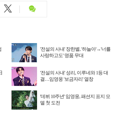
엄
'전설의 사내' 장한별, '하늘아'→'너를
사랑하고도' 명품 무대
日
'전설의 사내' 성리, 이루네와 1등 대
결…임영웅 '보금자리' 열창
'데뷔 10주년' 임영웅, 패션지 표지 모
델 첫 도전