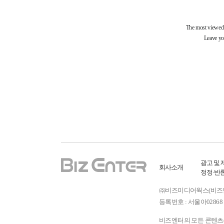
광고 및 
회사소개
정정·반
㈜비즈미디어웍스(비즈엔터) ㅣ
등록번호 : 서울아02868 
비즈엔터의 모든 콘텐츠(기