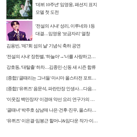
'데뷔 10주년' 임영웅, 패션지 표지
모델 첫 도전
'전설의 사내' 성리, 이루네와 1등
대결…임영웅 '보금자리' 열창
김용빈, '제7회 섬의 날' 기념식 축하 공연
'전설의 사내' 장한별, '하늘아'→'너를 사랑하고도' 명품 무대
강호동, '대탈출' 하차…김종민·신동 새 시즌 합류
[종합] '골때리는 그녀들' 마시마 올스타전 포트트릭…다음주 원더우먼vs스밍파 예고
[종합] '유퀴즈' 음문석, 파란만장 인생사…다음주 놀란 감독·맷 데이먼 출연 예고
'이웃집 백만장자' 이경애 약선 요리 연구가의 요리 철학
'골때녀' 박주호 삼남매 나은·건후·진우, 올스타전 응원전
'유퀴즈' 이은결·임봉근 할머니&임다운 작가·이승철, '오래 살고 볼 일' 특집 출격