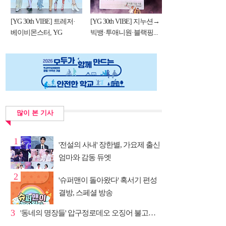
[YG 30th VIBE] 트레저·
[YG 30th VIBE] 지누션→
베이비몬스터, YG
빅뱅·투애니원·블랙핑...
DNA...
많이 본 기사
1
'전설의 사내' 장한별, 가요제 출신
엄마와 감동 듀엣
2
'슈퍼맨이 돌아왔다' 혹서기 편성
결방, 스페셜 방송
3
'동네의 명장들' 압구정로데오 오징어 불고기·종로 치...