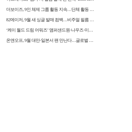
더보이즈, 9인 체제 그룹 활동 지속…단체 활동 계약 완료
82메이저, 9월 새 싱글 발매 컴백…비주얼 필름 오픈
‘케이 월드 드림 어워즈’ 앰퍼샌드원·나우즈·미야오·하츠투하츠·아이딧 합류
온앤오프, 9월 대만·일본서 팬 만난다…글로벌 행보 박차