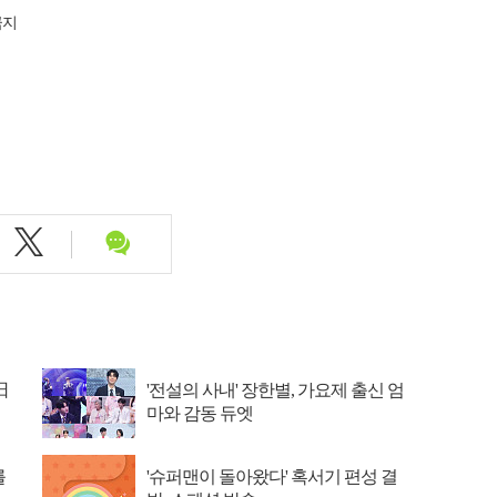
금지
日
'전설의 사내' 장한별, 가요제 출신 엄
마와 감동 듀엣
를
'슈퍼맨이 돌아왔다' 혹서기 편성 결