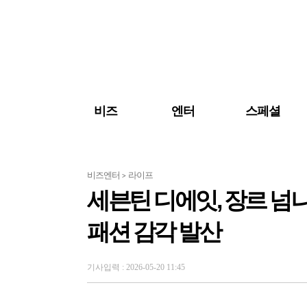
검색 바로가기
주메뉴 바로가기
주요 기사 바로가기
비즈
엔터
스페셜
비즈엔터
라이프
>
세븐틴 디에잇, 장르 
패션 감각 발산
기사입력 : 2026-05-20 11:45