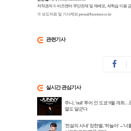
저작권자 © 비즈엔터 무단전재 및 재배포, AI학습 이용 
※ 보도자료 및 기사제보
press@bizenter.co.kr
관련기사
실시간 관심기사
주니, ‘null’ 투어 인 도쿄 9월 개최…
열도 달군다
'전설의 사내' 장한별, '하늘아'→'너