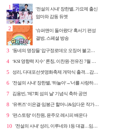
1
'전설의 사내' 장한별, 가요제 출신
엄마와 감동 듀엣
2
'슈퍼맨이 돌아왔다' 혹서기 편성
결방, 스페셜 방송
3
'동네의 명장들' 압구정로데오 오징어 불고기·종로 치...
4
‘KSI 영향력 지수’ 론칭, 이찬원·전유진 7월 차트 남녀...
5
성리, 다대포선셋영화축제 개막식 출격…감성 라이브 예고
6
'전설의 사내' 장한별, '하늘아'→'너를 사랑하고도' 명...
7
김용빈, '제7회 섬의 날' 기념식 축하 공연
8
'유퀴즈' 이은결·임봉근 할머니&임다운 작가·이승철, '...
9
'편스토랑' 이찬원, 윤주모 레시피 배운다
10
'전설의 사내' 성리, 이루네와 1등 대결…임영웅 '보금...