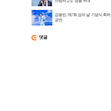
사랑하고도' 명품 무대
김용빈, '제7회 섬의 날' 기념식 축하
공연
댓글