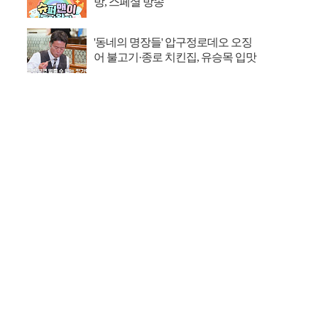
방, 스페셜 방송
'동네의 명장들' 압구정로데오 오징
어 불고기·종로 치킨집, 유승목 입맛
저격