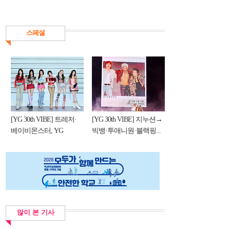
스페셜
[YG 30th VIBE] 트레저·
[YG 30th VIBE] 지누션→
베이비몬스터, YG
빅뱅·투애니원·블랙핑...
DNA...
많이 본 기사